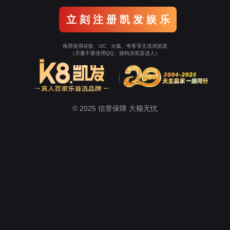
宗商品贸易
高铁部件
汽车铝轮和铰链
环境工程
清洁能源