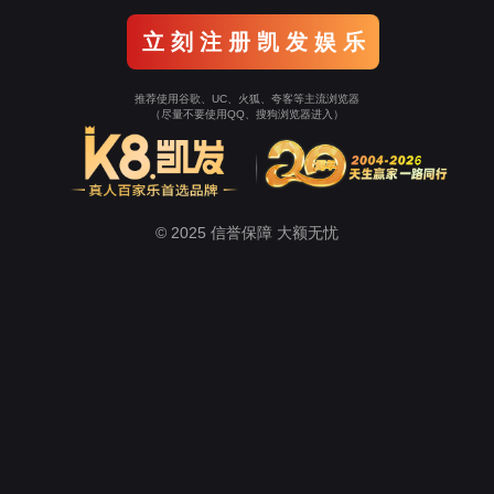
立 刻 注 册 凯 发 娱 乐
推荐使用谷歌、UC、火狐、夸客等主流浏览器
（尽量不要使用QQ、搜狗浏览器进入）
© 2025 信誉保障 大额无忧